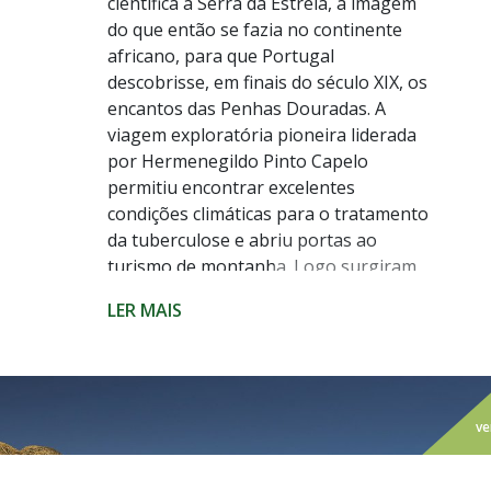
científica à Serra da Estrela, à imagem
do que então se fazia no continente
africano, para que Portugal
descobrisse, em finais do século XIX, os
encantos das Penhas Douradas. A
viagem exploratória pioneira liderada
por Hermenegildo Pinto Capelo
permitiu encontrar excelentes
condições climáticas para o tratamento
da tuberculose e abriu portas ao
turismo de montanha. Logo surgiram
os chalés e estâncias termais que ainda
LER MAIS
decoram a região. E as condições
mantêm-se.
Hoje, ali, a cerca de 1500 metros de
altitude, no coração do Parque Natural
ve
da Serra da Estrela, não está apenas um
dos lugares mais frios do país – com a