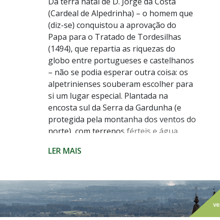
Da terra natal de D. Jorge da Costa
(Cardeal de Alpedrinha) – o homem que
(diz-se) conquistou a aprovação do
Papa para o Tratado de Tordesilhas
(1494), que repartia as riquezas do
globo entre portugueses e castelhanos
– não se podia esperar outra coisa: os
alpetrinienses souberam escolher para
si um lugar especial. Plantada na
encosta sul da Serra da Gardunha (e
protegida pela montanha dos ventos do
norte), com terrenos férteis e água
abundante, Alpedrinha – vila à qual a
LER MAIS
envolvência geográfica vale a
classificação de Aldeia de Montanha –
sempre foi uma terra rica e refúgio de
gente abastada.
ve
A Marquesa de Alorna chamou-lhe