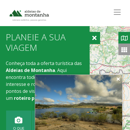
PLANEIE A SUA
VIAGEM
Conheça toda a oferta turística das
Aldeias de Montanha
. Aqui
encontra todos pontos de
interesse e rotas. Adicione os
pontos de visita à sua viagem e crie
um
roteiro personalizado
.
O QUE
ONDE
ONDE