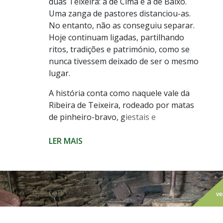
duas Teixeira: a de Cima e a de Baixo.
Uma zanga de pastores distanciou-as.
No entanto, não as conseguiu separar.
Hoje continuam ligadas, partilhando
ritos, tradições e património, como se
nunca tivessem deixado de ser o mesmo
lugar.
A história conta como naquele vale da
Ribeira de Teixeira, rodeado por matas
de pinheiro-bravo, giestais e
medronhais, e habitado desde tempos
imemoriais por pastores, uma
LER MAIS
altercação entre congéneres fez nascer
duas povoações homónimas. Mas conta
também como estas nunca deixaram de
se ligar, pelos caminhos que unem o
ve
Centro de Teixeira de Cima à Capela de
Nossa Senhora da Conceição