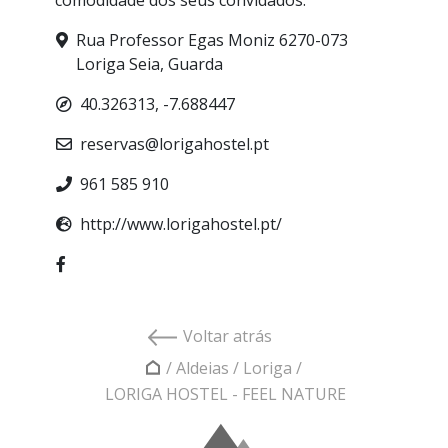
Rua Professor Egas Moniz 6270-073
Loriga Seia, Guarda
40.326313, -7.688447
reservas@lorigahostel.pt
961 585 910
http://www.lorigahostel.pt/
Voltar atrás
/
Aldeias
/
Loriga
/
LORIGA HOSTEL - FEEL NATURE