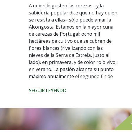
A quien le gusten las cerezas –y la
sabiduría popular dice que no hay quien
se resista a ellas– sólo puede amar la
Alcongosta. Estamos en la mayor cuna
de cerezas de Portugal: ocho mil
hectáreas de cultivo que se cubren de
flores blancas (rivalizando con las
nieves de la Serra da Estrela, justo al
lado), en primavera, y de color rojo vivo,
en verano. La pasión alcanza su punto
máximo anualmente el segundo fin de
semana de junio, con el tan esperado (y
muy visitado) Festival de la Cereza.
SEGUIR LEYENDO
A este fin de semana de celebración de
los
sabores
locales se suma todo un
año de trabajo –no siempre bendecido
por San Pedro– que no perdona a los
alcongostanos. Fruto sensible, la cereza